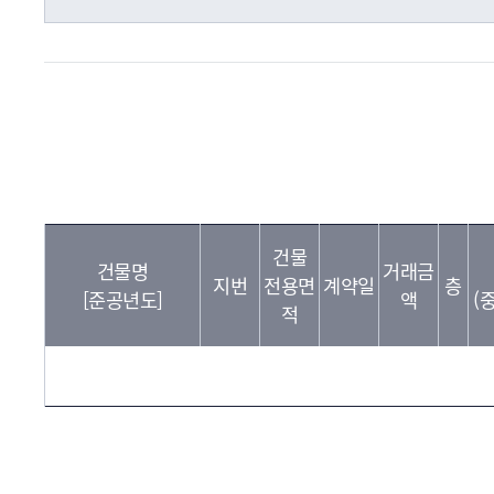
건물
건물명
거래금
지번
전용면
계약일
층
[준공년도]
액
(
적